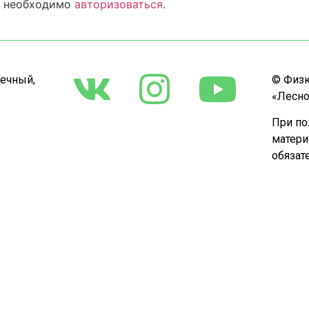
м необходимо
авторизоваться
.
речный,
© Физк
«Лесно
При по
матери
обязат