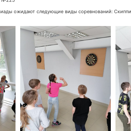
ы №225
киады ожидают следующие виды соревнований: Скиппин