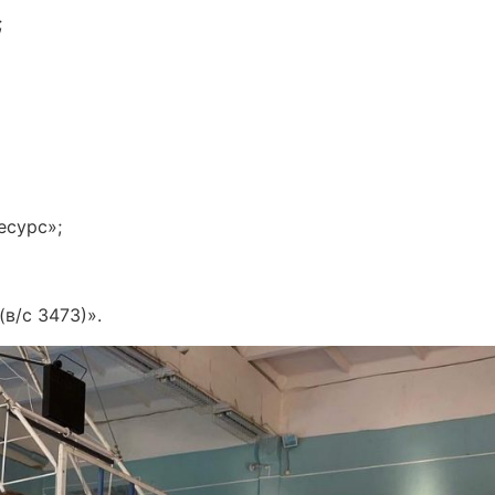
;
есурс»;
в/с 3473)».