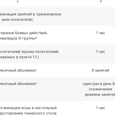
2
3
ганизации занятий в тренажерном
зале посетителя):
теранов боевых действий,
1 час
нвалидов III группы*
осетителей (кроме посетителей,
1 час
азанных в пункте 1.1.)
месячный абонемент
8 занятий
месячный абонемент
один раз в день б
ограничения
времени заняти
организации игры в настольный
1 час
едоставление теннисного стола