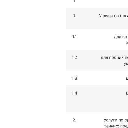
1
1.
Услуги по ор
1.1
для ве
и
1.2
для прочих п
ук
1.3
1.4
2.
Услуги по 
теннис: пр