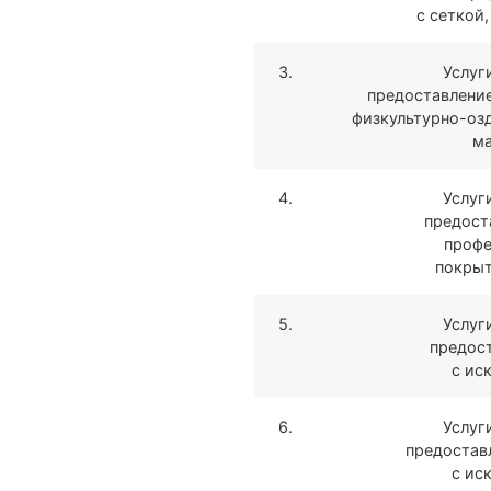
с сеткой,
3.
Услуг
предоставление
физкультурно-оз
ма
4.
Услуг
предост
профе
покрыт
5.
Услуг
предост
с ис
6.
Услуг
предостав
с ис